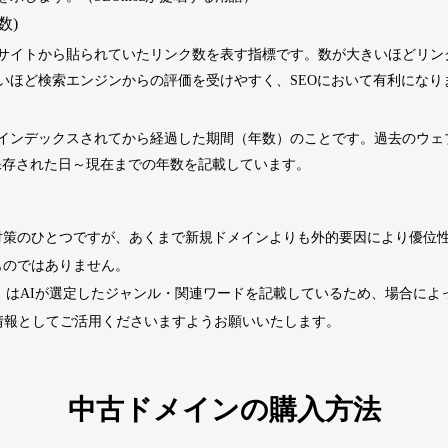
数)
2202
5年
その他
0
サイトから貼られていたリンク数を表す指標です。数が大きいほどリン
いほど検索エンジンからの評価を受けやすく、SEOにおいて有利になり
4677
2年
その他
0
インデックスされてから経過した期間（年数）のことです。過去のウェブサ
くに保存された日～現在までの年数を記載しています。
経済ニュース
963
14年
ビジネス
九州経済
ビジネス
対策のひとつですが、あくまで新規ドメインよりも外的要因により優位
1724
29年
その他
0
ものではありません。
ド」はAIが選定したジャンル・関連ワードを記載しているため、場合に
740
13年
その他
0
情報としてご活用くださいますようお願いいたします。
カードゲーム
攻略
702
2年
趣味
大会情報
中古ドメインの購入方法
2518
1年
その他