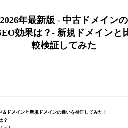
919
26年
その他
0
2026年最新版 - 中古ドメインの
662
19年
その他
0
SEO効果は？- 新規ドメインと
較検証してみた
383
10年
その他
0
カー用品
1051
4年
通販
ライフスタイル
通販
エンターテ
アニメ
ライトノベル
882
6年
イメント
恋愛
キャラクターカフェ
217
8年
飲食
コラボカフェ
エンタメ
】中古ドメインと新規ドメインの違いを検証してみた！
は？
ゲーム
キャラクター
418
12年
ゲーム
エンタメ