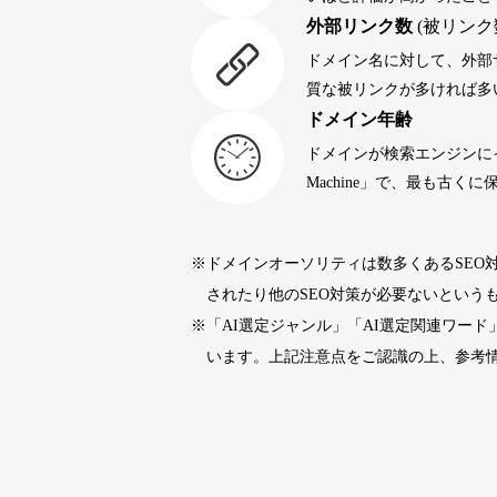
外部リンク数
(被リンク
portalvidalivre.com
47
ドメイン名に対して、外部
質な被リンクが多ければ多
ドメイン年齢
buywrite-plus.com
45
ドメインが検索エンジンに
Machine」で、最も古
qbiz.jp
43
※ドメインオーソリティは数多くあるSEO
rageboy.com
42
されたり他のSEO対策が必要ないという
※「AI選定ジャンル」「AI選定関連ワー
sug-web.jp
42
います。上記注意点をご認識の上、参考
holocardstrategy.jp
40
40