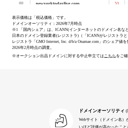
newyorktodaylive.com
53
表示価格は「税込価格」です。
dog-life-jacket.com
53
ドメインオーソリティ：2026年7月時点
※1 「国内シェア」は、ICANN(インターネットのドメイン名
日本のドメイン登録業者(レジストラ)（「ICANNがレジストラとし
レジストラ「GMO Internet, Inc. d/b/a Onamae.com」のシェア
beamie.jp
52
2026年2月時点の調査。
※オークション出品ドメインに対する中止申立ては
こちら
をご確
themusicnotebook.com
52
alprostadil-br.info
51
toto-robot.com
51
ドメインオーソリティ
(
Webサイト（ドメイン名
debtconsolidationorg.info
49
いほど評価が高かったことを