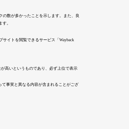
10,800円
10,800円
0
15日
詳細を見る
クの数が多かったことを示します。また、良
ます。
10,800円
10,800円
0
15日
詳細を見る
イトを閲覧できるサービス「Wayback
4,500円
4,500円
6
15日
詳細を見る
性が高いというものであり、必ず上位で表示
10,800円
10,800円
0
15日
詳細を見る
よって事実と異なる内容が含まれることがござ
3,300円
3,300円
2
15日
詳細を見る
3,300円
3,300円
3
15日
詳細を見る
10,800円
10,800円
0
15日