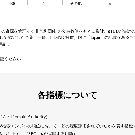
430
2年
その他
0
393
1年
その他
0
などの資源を管理する非営利団体)の公表数値をもとに集計。gTLDが集計
て認定した企業」一覧（InterNIC提供）内に「Japan」の記載がある
エンターテ
SNS
芸能
値を集計。
3790
16年
イメント
コミュニティ
認ください
392
1年
その他
0
1202
1年
その他
0
各指標について
487
1年
その他
0
DA：Domain Authority)
）が検索エンジンの順位において、どの程度評価されていたかを表す指標で
389
1年
その他
0
示します。（SEOmozが提唱する用語）