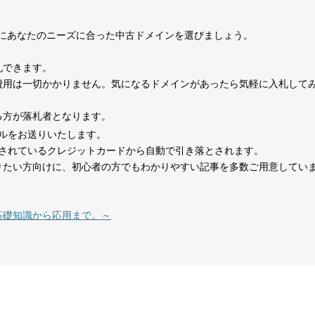
0
考にあなたのニーズに合った中古ドメインを選びましょう。
1070
15年
その他
0
札できます。
費用は一切かかりません。気になるドメインがあったら気軽に入札して
324
1年
その他
0
る方が落札者となります。
ルをお送りいたします。
479
14年
その他
0
されているクレジットカードから自動で引き落とされます。
りたい方向けに、初心者の方でもわかりやすい記事を多数ご用意してい
在宅勤務
1151
8年
就職・転職
コミュニティ
テレワーク
基礎知識から応用まで。～
1377
18年
その他
0
527
26年
その他
0