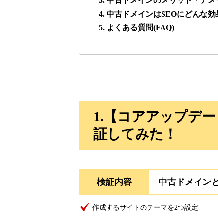
3. 中古ドメインのメリット・デメ
4. 中古ドメインはSEOにどんな
lowslotfamilylocal.com
5. よくある質問(FAQ)
37
onlinepokerbetdansk.com
37
econopundit.com
37
1.【コアアップデ
theharteofmarketing.com
37
証してみた！
myougi.jp
36
検証内容
中古ドメイン
motokari.jp
35
作成するサイトのテーマを2つ設定