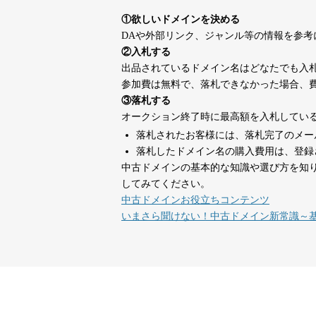
suka-jp.com
①欲しいドメインを決める
DAや外部リンク、ジャンル等の情報を参
dka-hero.com
40
②入札する
出品されているドメイン名はどなたでも入
参加費は無料で、落札できなかった場合、
mimpie.com
40
③落札する
オークション終了時に最高額を入札してい
落札されたお客様には、落札完了のメー
countdown-x.com
39
落札したドメイン名の購入費用は、登録
中古ドメインの基本的な知識や選び方を知
してみてください。
campus-web.jp
38
中古ドメインお役立ちコンテンツ
いまさら聞けない！中古ドメイン新常識～
designcrave.com
38
actagainstaids.com
38