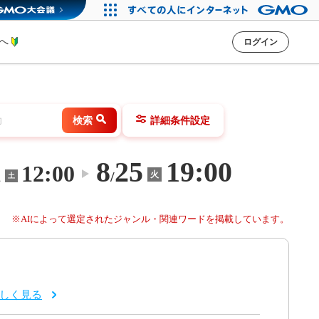
方へ
ログイン
検索
詳細条件設定
8
25
19:00
1
12:00
〜
/
火
土
※AIによって選定されたジャンル・関連ワードを掲載しています。
しく見る