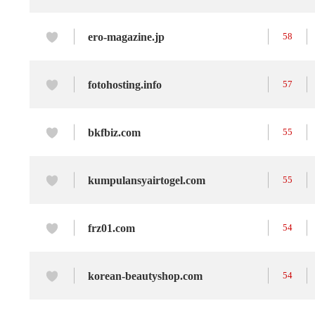
ero-magazine.jp
58
fotohosting.info
57
bkfbiz.com
55
kumpulansyairtogel.com
55
frz01.com
54
korean-beautyshop.com
54