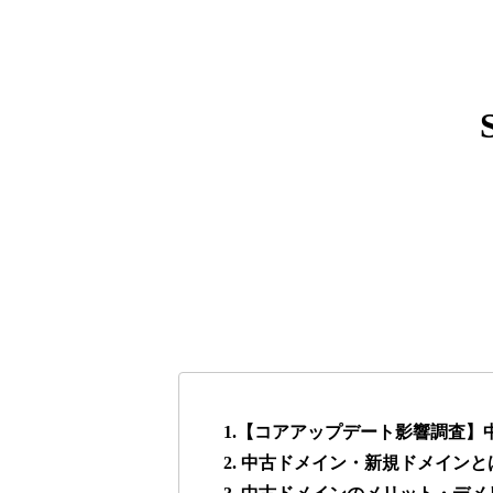
express-soft.com
38
fukuoka-marathon.com
38
torigirl-movie.com
38
vrnvroomn.com
37
higehiro-anime.com
37
box-cafe.jp
37
1.【コアアップデート影響調査
2. 中古ドメイン・新規ドメインと
anipani.jp
37