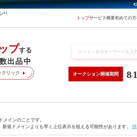
※1
初めての
トップ
サービス概要
ップ
する
数出品中
8
をクリック
オークション
開催期間
/
ドメインのことです。
り、新規ドメインよりも早く上位表示を狙える可能性があります。
詳